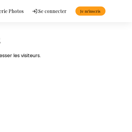
erie Photos
Se connecter
Je m'inscris
s
sser les visiteurs.