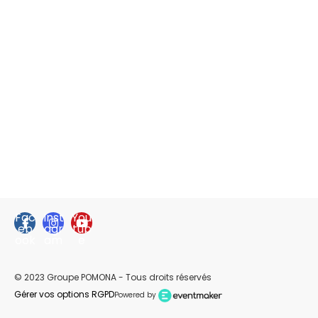
Fac
Inst
You
eb
agr
tub
ook
am
e
© 2023 Groupe POMONA - Tous droits réservés
Gérer vos options RGPD
Powered by