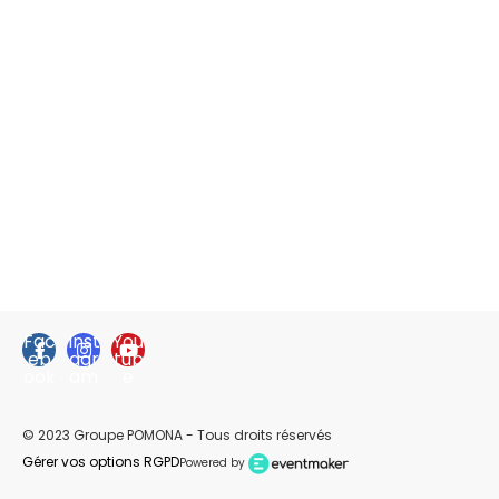
Fac
Inst
You
eb
agr
tub
ook
am
e
© 2023 Groupe POMONA - Tous droits réservés
Gérer vos options RGPD
Powered by