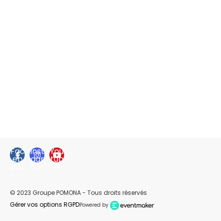
Fac
Inst
You
eb
agr
tub
ook
am
e
© 2023 Groupe POMONA - Tous droits réservés
Gérer vos options RGPD
Powered by